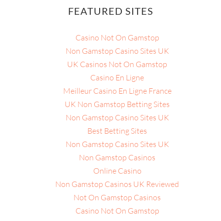
FEATURED SITES
Casino Not On Gamstop
Non Gamstop Casino Sites UK
UK Casinos Not On Gamstop
Casino En Ligne
Meilleur Casino En Ligne France
UK Non Gamstop Betting Sites
Non Gamstop Casino Sites UK
Best Betting Sites
Non Gamstop Casino Sites UK
Non Gamstop Casinos
Online Casino
Non Gamstop Casinos UK Reviewed
Not On Gamstop Casinos
Casino Not On Gamstop