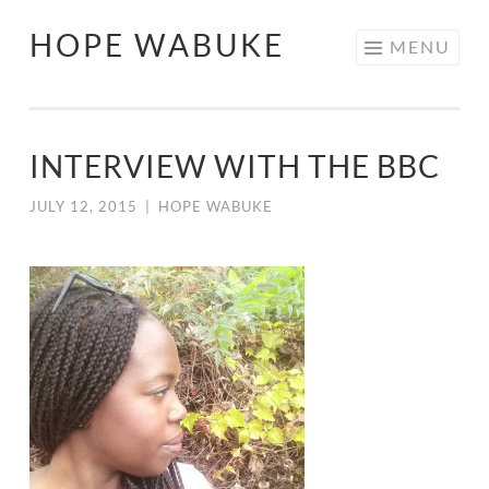
HOPE WABUKE
MENU
INTERVIEW WITH THE BBC
JULY 12, 2015
|
HOPE WABUKE