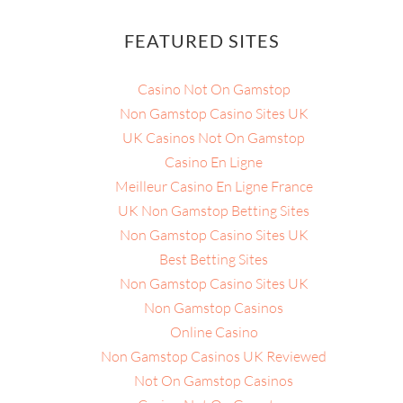
FEATURED SITES
Casino Not On Gamstop
Non Gamstop Casino Sites UK
UK Casinos Not On Gamstop
Casino En Ligne
Meilleur Casino En Ligne France
UK Non Gamstop Betting Sites
Non Gamstop Casino Sites UK
Best Betting Sites
Non Gamstop Casino Sites UK
Non Gamstop Casinos
Online Casino
Non Gamstop Casinos UK Reviewed
Not On Gamstop Casinos