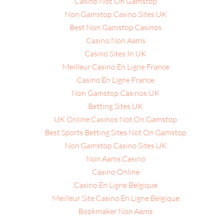
Casino Not On Gamstop
Non Gamstop Casino Sites UK
Best Non Gamstop Casinos
Casino Non Aams
Casino Sites In UK
Meilleur Casino En Ligne France
Casino En Ligne France
Non Gamstop Casinos UK
Betting Sites UK
UK Online Casinos Not On Gamstop
Best Sports Betting Sites Not On Gamstop
Non Gamstop Casino Sites UK
Non Aams Casino
Casino Online
Casino En Ligne Belgique
Meilleur Site Casino En Ligne Belgique
Bookmaker Non Aams