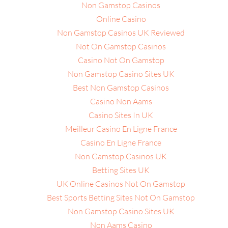
Non Gamstop Casinos
Online Casino
Non Gamstop Casinos UK Reviewed
Not On Gamstop Casinos
Casino Not On Gamstop
Non Gamstop Casino Sites UK
Best Non Gamstop Casinos
Casino Non Aams
Casino Sites In UK
Meilleur Casino En Ligne France
Casino En Ligne France
Non Gamstop Casinos UK
Betting Sites UK
UK Online Casinos Not On Gamstop
Best Sports Betting Sites Not On Gamstop
Non Gamstop Casino Sites UK
Non Aams Casino