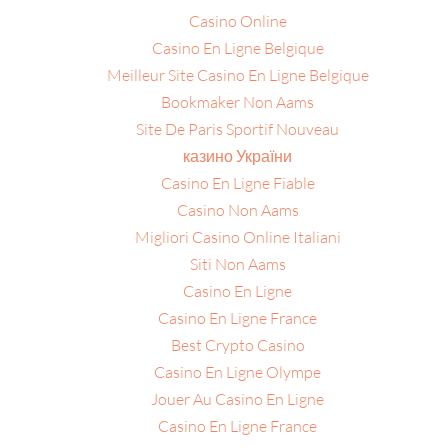
Casino Online
Casino En Ligne Belgique
Meilleur Site Casino En Ligne Belgique
Bookmaker Non Aams
Site De Paris Sportif Nouveau
казино України
Casino En Ligne Fiable
Casino Non Aams
Migliori Casino Online Italiani
Siti Non Aams
Casino En Ligne
Casino En Ligne France
Best Crypto Casino
Casino En Ligne Olympe
Jouer Au Casino En Ligne
Casino En Ligne France