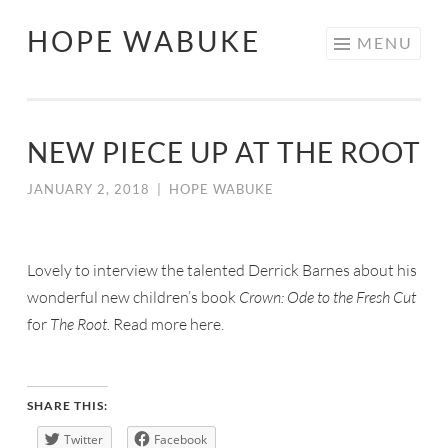
HOPE WABUKE
MENU
NEW PIECE UP AT THE ROOT
JANUARY 2, 2018
|
HOPE WABUKE
Lovely to interview the talented Derrick Barnes about his
wonderful new children’s book
Crown: Ode to the Fresh Cut
for
The Root.
Read more here.
SHARE THIS:
Twitter
Facebook