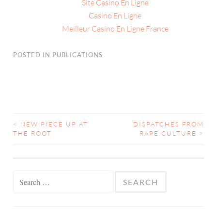
Site Casino En Ligne
Casino En Ligne
Meilleur Casino En Ligne France
POSTED IN
PUBLICATIONS
<
NEW PIECE UP AT
DISPATCHES FROM
THE ROOT
RAPE CULTURE
>